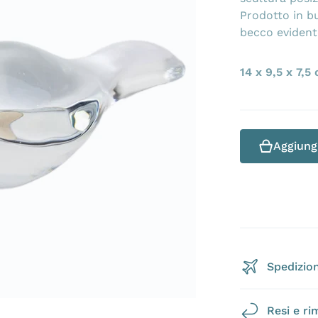
Prodotto in b
becco evident
Apri 1 dei contenuti multimediali nella modalità galleri
14 x 9,5 x 7,5
Aggiungi
Spedizion
Resi e ri