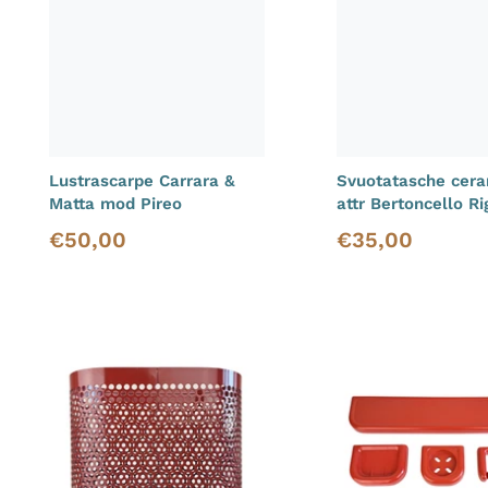
Lustrascarpe Carrara &
Svuotatasche cer
Matta mod Pireo
attr Bertoncello R
€
50,00
€
35,00
Prezzo di listino
Prezzo di listino