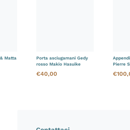
 & Matta
Porta asciugamani Gedy
Appendia
rosso Makio Hasuike
Pierre 
€
40,00
€
100,
Prezzo di listino
Prezzo d
Contattaci