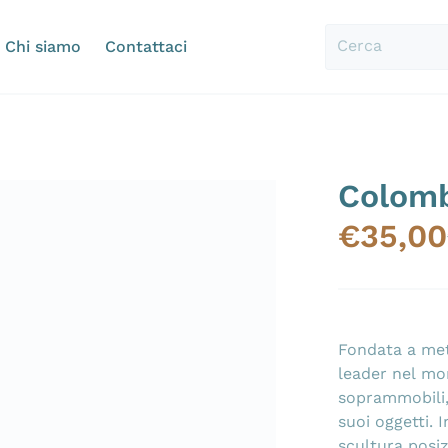
Chi siamo
Contattaci
Cerca
Colomb
0-379.jpg
files/20240516-175013.
€
35,00
Fondata a met
leader nel mon
soprammobili,
suoi oggetti.
scultura posiz