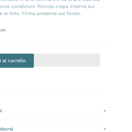
uone condizioni. Piccola crepa interna sul
e in foto. Firma presente sul fondo.
a
Apri 2 dei contenuti multimediali nella modalit
 cm
 al carrello
i
mborsi