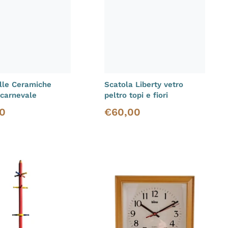
lle Ceramiche
Scatola Liberty vetro
 carnevale
peltro topi e fiori
0
€
60,00
i listino
Prezzo di listino