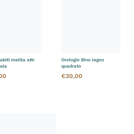
biti matita attr
Orologio Bino legno
Sala
quadrato
00
€
30,00
i listino
Prezzo di listino