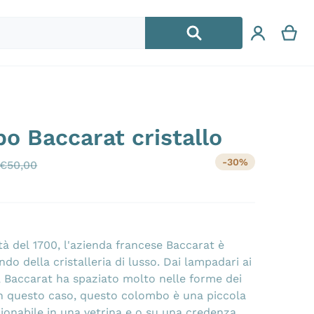
o Baccarat cristallo
jpg
files/2024051
-30%
€
50,00
Prezzo di vendita
Prezzo di listino
à del 1700, l'azienda francese Baccarat è
do della cristalleria di lusso. Dai lampadari ai
 Baccarat ha spaziato molto nelle forme dei
 In questo caso, questo colombo è una piccola
ionabile in una vetrina e o su una credenza.