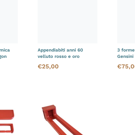
amica
Appendiabiti anni 60
3 forme
igon
velluto rosso e oro
Gensini
€
25,00
€
75,0
Prezzo di listino
Prezzo d