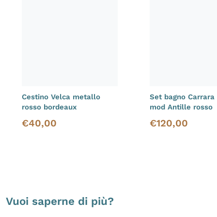
Cestino Velca metallo
Set bagno Carrara
rosso bordeaux
mod Antille rosso
€
40,00
€
120,00
Prezzo di listino
Prezzo di listino
Vuoi saperne di più?