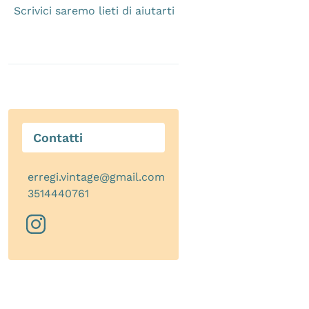
Scrivici saremo lieti di aiutarti
Contatti
erregi.vintage@gmail.com
3514440761
instagram