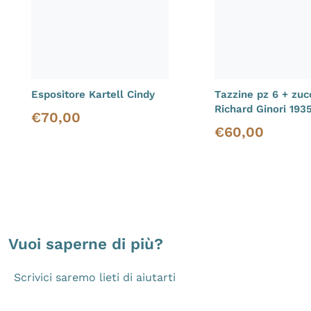
Espositore Kartell Cindy
Tazzine pz 6 + zuc
Richard Ginori 193
€
70,00
Prezzo di vendita
€
60,00
Prezzo di vendita
Vuoi saperne di più?
Scrivici saremo lieti di aiutarti