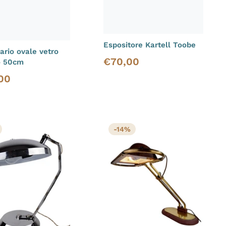
Espositore Kartell Toobe
rio ovale vetro
€
70,00
Prezzo di vendita
o 50cm
00
i vendita
-14%