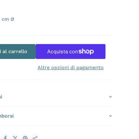
5 cm Ø
a
Apri 2 dei contenuti multimediali nella modalit
 al carrello
Altre opzioni di pagamento
i
mborsi