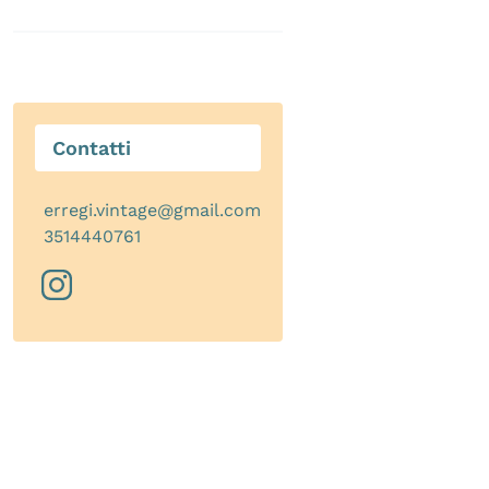
Contatti
erregi.vintage@gmail.com
3514440761
instagram