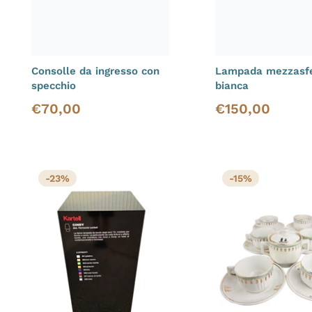
Consolle da ingresso con
Lampada mezzasf
specchio
bianca
€
70,00
€
150,00
Prezzo di vendita
Prezzo di vendita
-23%
-15%