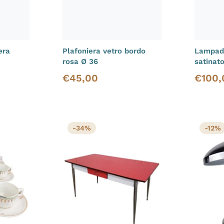
era
Plafoniera vetro bordo
Lampada
rosa Ø 36
satinat
€
45,00
€
100,
Prezzo di vendita
Prezzo d
-34%
-12%