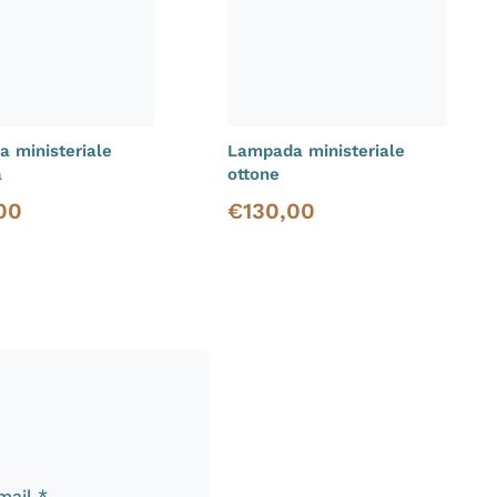
 ministeriale
Lampada ministeriale
a
ottone
00
€
130,00
i vendita
Prezzo di vendita
email
*