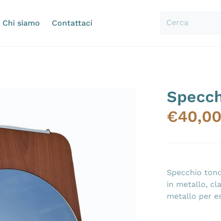
Chi siamo
Contattaci
Cerca
Specch
6-923.jpg
files/20240721-185507
€
40,0
Specchio tond
in metallo, cl
metallo per e