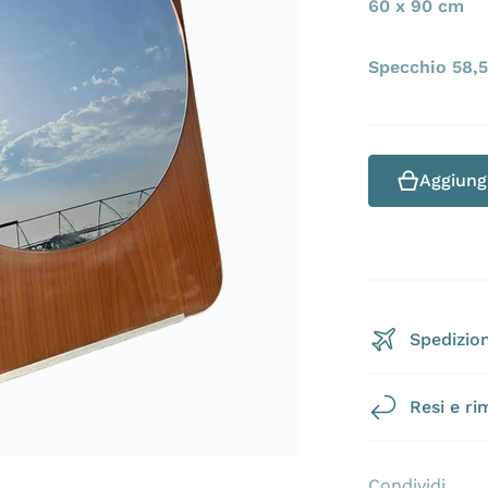
60 x 90 cm
Specchio 58,
Apri 1 dei contenuti multimediali nella modalità galleri
Aggiungi
Spedizion
Resi e ri
Condividi