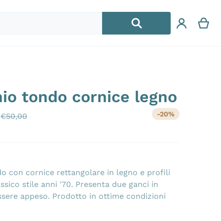
io tondo cornice legno
.jpg
files/2024072
0
-20%
€
50,00
Prezzo di vendita
Prezzo di listino
o con cornice rettangolare in legno e profili
assico stile anni '70. Presenta due ganci in
ssere appeso. Prodotto in ottime condizioni