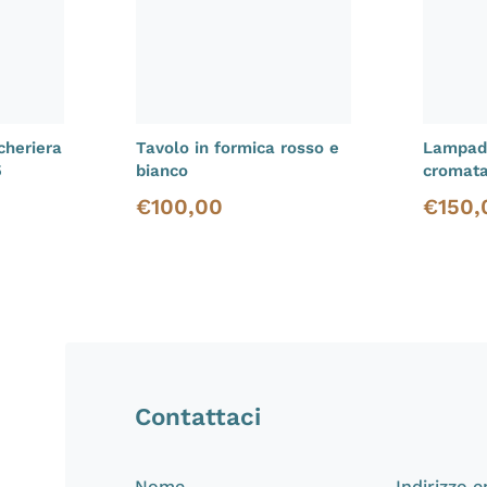
cheriera
Tavolo in formica rosso e
Lampada
5
bianco
cromat
€
100,00
€
150,
Prezzo di vendita
Prezzo d
Contattaci
Nome
Indirizzo 