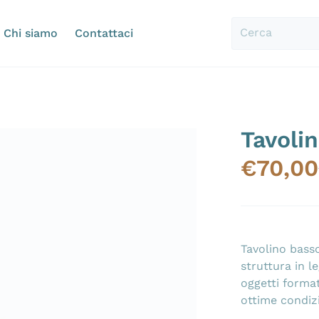
Chi siamo
Contattaci
Cerca
Tavoli
3-359.jpg
files/20240509-173137.
€
70,00
Tavolino bass
struttura in l
oggetti format
ottime condiz