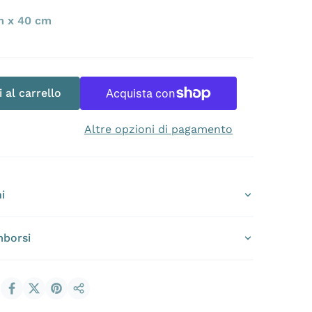
m x 40 cm
a
Apri 2 dei contenuti multimediali nella modalit
 al carrello
Altre opzioni di pagamento
i
mborsi
Condividi