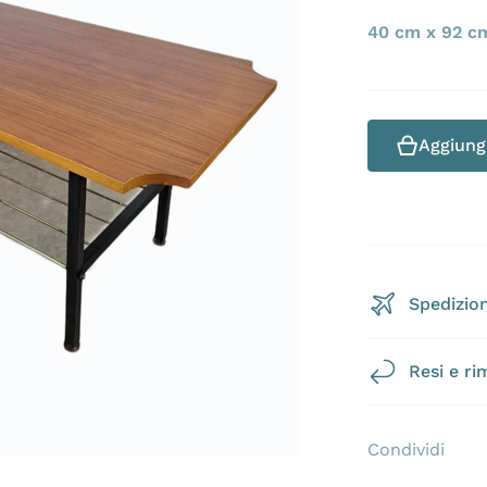
40 cm x 92 c
Apri 1 dei contenuti multimediali nella modalità galleri
Aggiungi
Spedizion
Resi e ri
Condividi