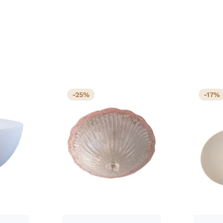
-25%
-17%