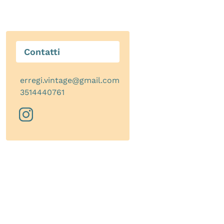
Contatti
erregi.vintage@gmail.com
3514440761
instagram