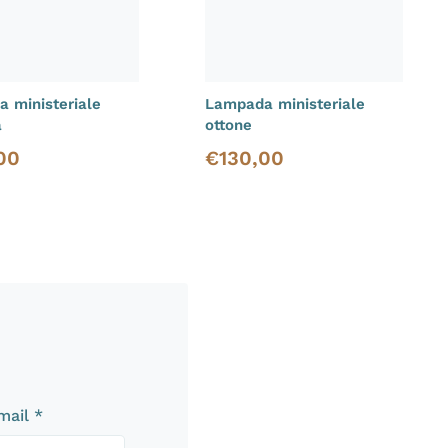
 ministeriale
Lampada ministeriale
a
ottone
00
€
130,00
i vendita
Prezzo di vendita
email
*