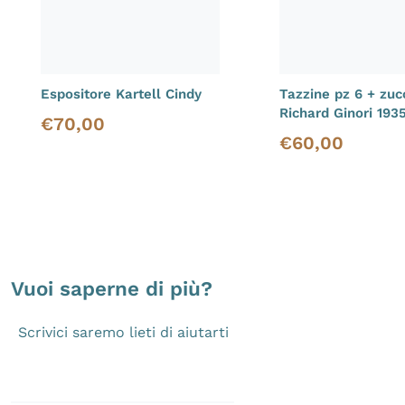
Espositore Kartell Cindy
Tazzine pz 6 + zuc
Richard Ginori 193
€
70,00
Prezzo di vendita
€
60,00
Prezzo di vendita
Vuoi saperne di più?
Scrivici saremo lieti di aiutarti