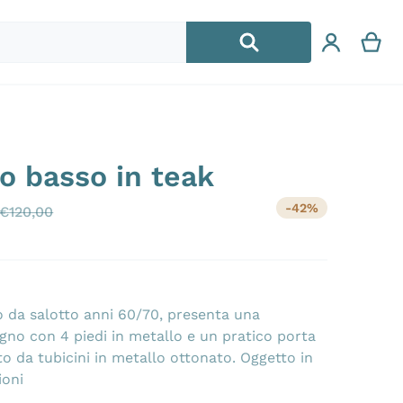
no basso in teak
jpg
files/202405
-42%
€
120,00
Prezzo di vendita
Prezzo di listino
o da salotto anni 60/70, presenta una
egno con 4 piedi in metallo e un pratico porta
o da tubicini in metallo ottonato. Oggetto in
ioni