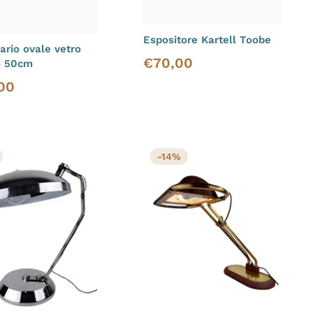
Espositore Kartell Toobe
rio ovale vetro
€
70,00
Prezzo di vendita
o 50cm
00
i vendita
-14%