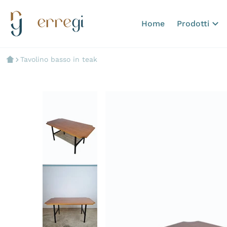
Home
Prodotti
Tavolino basso in teak
files/Picsart-24-05-11_19-08-2