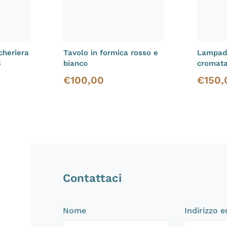
cheriera
Tavolo in formica rosso e
Lampada
5
bianco
cromat
€
100,00
€
150,
Prezzo di vendita
Prezzo d
Contattaci
Nome
Indirizzo 