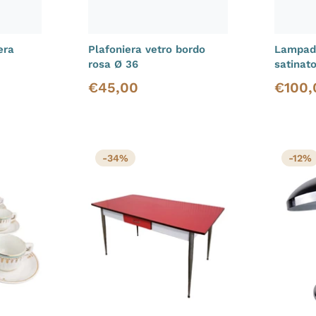
era
Plafoniera vetro bordo
Lampada
rosa Ø 36
satinat
€
45,00
€
100,
Prezzo di vendita
Prezzo d
-34%
-12%