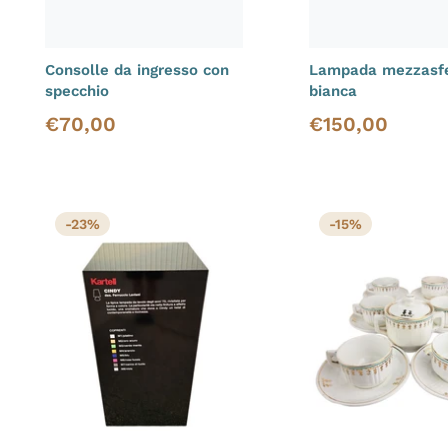
Consolle da ingresso con
Lampada mezzasf
specchio
bianca
€
70,00
€
150,00
Prezzo di vendita
Prezzo di vendita
-23%
-15%